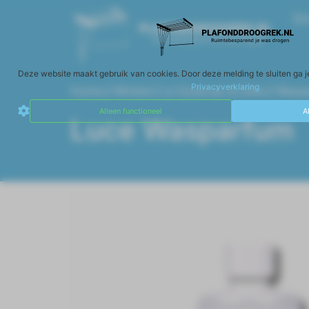
Dr
Deze website maakt gebruik van cookies. Door deze melding te sluiten ga j
Privacyverklaring
Home
/
Winkel
/
Le Essenze di Elda
/
Wasp
Alleen functioneel
A
Luce Wasparfum