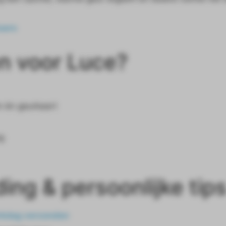
aars
n voor Luce?
m én geurkaart
g
ing & persoonlijke tip
erkdag verzonden