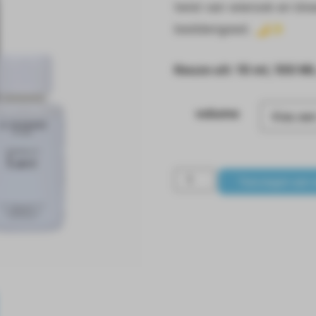
twist van wierook en blo
beddengoed. 🌙✨
Keuze uit: 10 ml, 100 M
volume
Toevoegen aan 