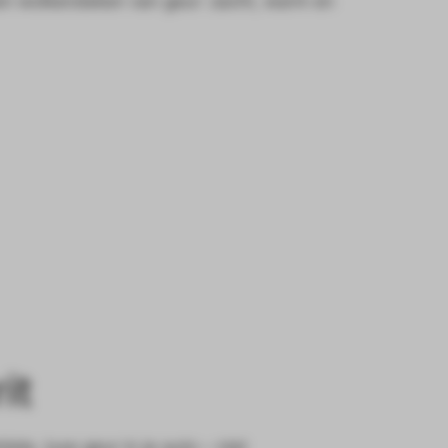
een wolkendeken van geur: zacht, warm en
it
ele, luxe geur in je auto – niet