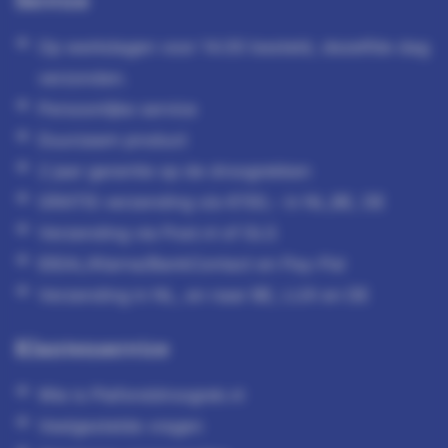
Op werkdagen voor 14.00 besteld, dezelfde dag
verzonden.
Persoonlijke service
Duurzaam product
2 jaar garantie op de droogrekken
GRATIS verzending v/a €150,- in NL,BE, DE
Verzending via Post.nl of GLS
IDEAL/Klarna/BankContact en Pay-Pal
Verzending in NL, en naar BE, LUX en DE
Klantenservice
Wie is Plafonddroogrek.nl
Veelgestelde vragen