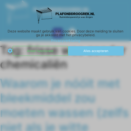
Deze website maakt gebruik van cookies. Door deze melding te sluiten
Wasparfum Le Essenze di Elda
Accessoires en schoonmaak
ga je akkoord met het privacybeleid.
Privacyverklaring
Tag:
frisse was zonder
Alleen functioneel
Alles accepteren
chemicaliën
Waarom je nóóit met
bleekmiddel zou
moeten wassen (zelfs
niet als je witte