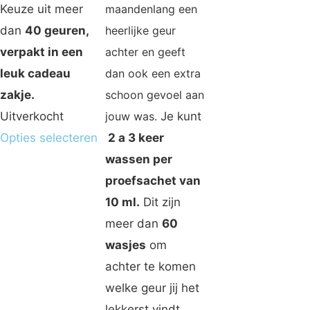
Keuze uit meer
maandenlang een
dan
40 geuren,
heerlijke geur
verpakt in een
achter en geeft
leuk cadeau
dan ook een extra
zakje.
schoon gevoel aan
Uitverkocht
jouw was.
Je kunt
Opties selecteren
2 a 3 keer
wassen per
proefsachet van
10 ml.
Dit zijn
meer dan
60
wasjes
om
achter te komen
welke geur jij het
lekkerst vindt.