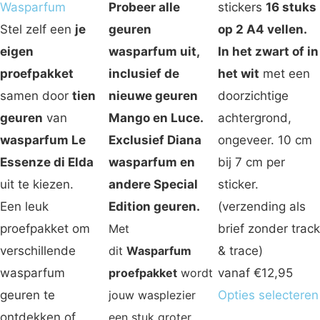
Wasparfum
Probeer alle
stickers
16 stuks
Stel zelf een
je
geuren
op 2 A4 vellen.
eigen
wasparfum uit,
In het zwart of in
proefpakket
inclusief de
het wit
met een
samen door
tien
nieuwe geuren
doorzichtige
geuren
van
Mango en Luce.
achtergrond,
wasparfum Le
Exclusief Diana
ongeveer. 10 cm
Essenze di Elda
wasparfum en
bij 7 cm per
uit te kiezen.
andere Special
sticker.
Een leuk
Edition geuren.
(verzending als
proefpakket om
Met
brief zonder track
verschillende
dit
Wasparfum
& trace)
wasparfum
proefpakket
wordt
vanaf
€
12,95
geuren te
jouw wasplezier
Opties selecteren
ontdekken of
een stuk groter,