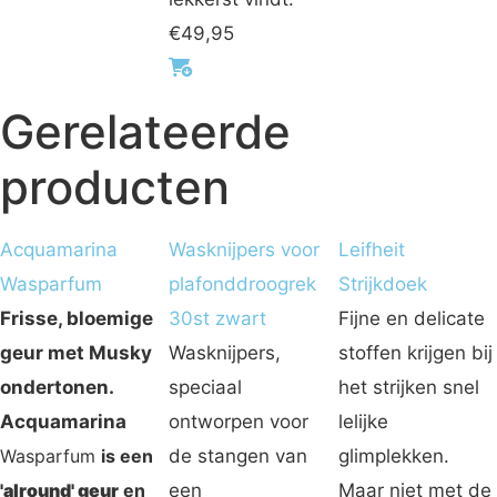
€
49,95
Gerelateerde
producten
Acquamarina
Wasknijpers voor
Leifheit
Wasparfum
plafonddroogrek
Strijkdoek
Frisse, bloemige
30st zwart
Fijne en delicate
geur met Musky
Wasknijpers,
stoffen krijgen bij
ondertonen.
speciaal
het strijken snel
Acquamarina
ontworpen voor
lelijke
Wasparfum
is
een
de stangen van
glimplekken.
'alround' geur
en
een
Maar niet met de