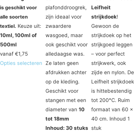
is geschikt voor
plafonddroogrek,
Leifheit
alle soorten
zijn ideaal voor
strijkdoek
!
textiel.
Keuze uit:
zwaardere
Gewoon de
10ml, 100ml of
wasgoed, maar
strijkdoek op het
500ml
ook geschikt voor
strijkgoed leggen
vanaf
€
1,75
alledaagse was.
– voor perfect
Opties selecteren
Ze laten geen
strijkwerk, ook
afdrukken achter
zijde en nylon. De
op de kleding.
Leifheit strijkdoek
Geschikt voor
is hittebestendig
stangen met een
tot 200°C. Ruim
diameter van
10
formaat van 60 x
tot 18mm
40 cm. Inhoud 1
Inhoud: 30 stuks
stuk