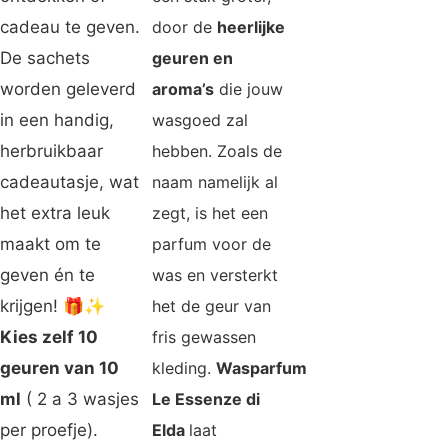
cadeau te geven.
door de
heerlijke
De sachets
geuren en
worden geleverd
aroma’s
die jouw
in een handig,
wasgoed zal
herbruikbaar
hebben. Zoals de
cadeautasje, wat
naam namelijk al
het extra leuk
zegt, is het een
maakt om te
parfum voor de
geven én te
was en versterkt
krijgen! 🎁✨
het de geur van
Kies zelf 10
fris gewassen
geuren van 10
kleding.
Wasparfum
ml
( 2 a 3 wasjes
Le Essenze di
per proefje).
Elda
laat