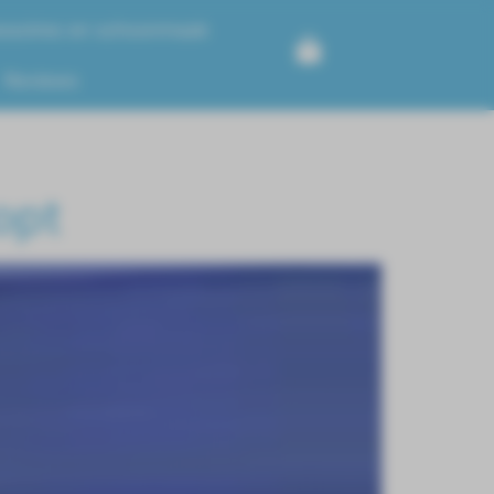
ssoires en schoonmaak
Reviews
opt