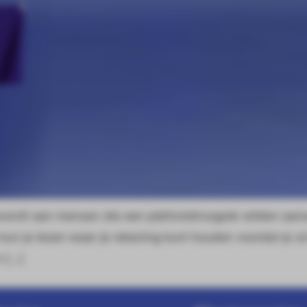
woordt aan mensen die een plafonddroogrek wilden aan
kun je lezen waar je rekening kunt houden voordat je z
n […]