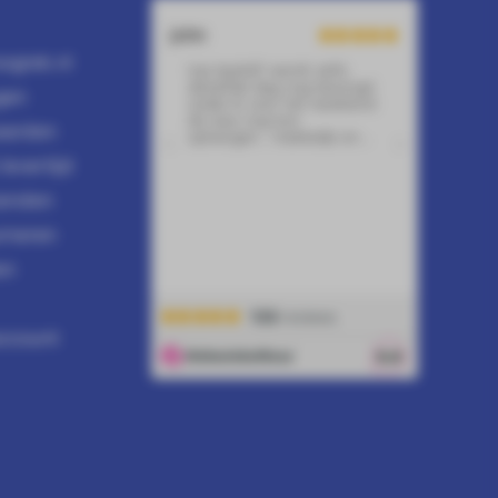
ogrek.nl
gen
aarden
evertijd
zenden
urneren
en
account