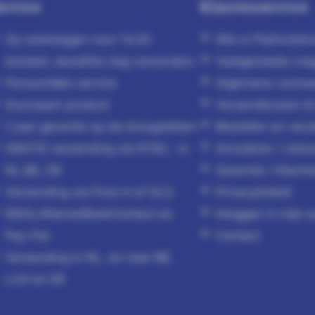
ervice
Klantenservice
Op werkdagen voor 14.00
Wie is Plafonddro
besteld, dezelfde dag verzonden.
Veelgestelde vra
Persoonlijke service
Algemene voorw
Duurzaam product
Verzendkosten & l
2 jaar garantie op de droogrekken
Bestellen en ver
GRATIS verzending v/a €150,- in
Annuleren / reto
NL,BE, DE
Garantie / Klacht
Verzending via Post.nl of GLS
Privacybeleid
IDEAL/Klarna/BankContact en
Inloggen in mijn 
Pay-Pal
Contact
Verzending in NL, en naar BE,
LUX en DE