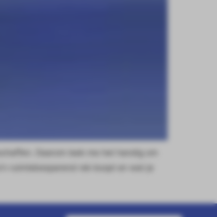
schaffen. Daarom leek me het handig om
o’n ruimtebesparend rek koopt en wat je