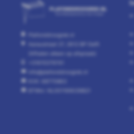
S
Plafonddroogrek.nl
Aaraustraat 27, 2612 BP Delft
(Afhalen alleen op afspraak)
+31615379741
info@plafonddroogrek.nl
KVK: 68770863
BTWnr: NL001169039B21