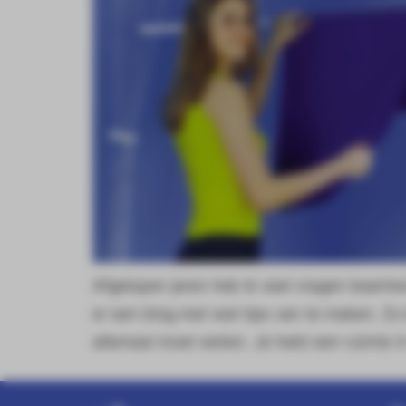
Afgelopen jaren heb ik veel vragen beant
er een blog met wat tips van te maken. Zo 
allemaal moet weten. Je hebt een ruimte i