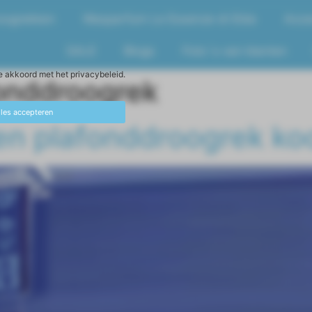
oogrekken
Wasparfum Le Essenze di Elda
Acce
SALE
Blogs
Foto´s van klanten
e akkoord met het privacybeleid.
onddroogrek
lles accepteren
een plafonddroogrek ko