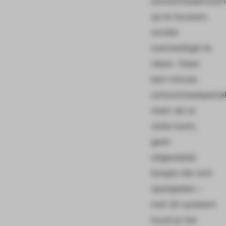
schoonmaakroutin
op te bouwen,
zonder
overweldigd te
raken. Geen
last-minute
schoonmaakpanie
meer als er
visite komt,
geen
uitgestelde
klusjes die zich
opstapelen –
met dit systeem
houd je het