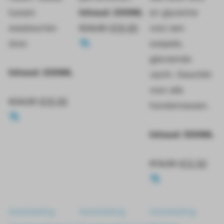
tussen
Inhoud: 200ML
en glycerine
Winter wasparfum (26)
wasbeurten
€
24,50
€
19,95
voor een
Zomer wasparfum (32)
door.
soepele,
Droogrekken (4)
glanzende
Was Accessoires (7)
Inhoud: 200ML
vacht. Geschikt
Laundry Room (4)
voor alle
€
24,50
€
19,95
Schoonmaak (15)
hondenrassen.
Cadeautips (16)
Inhoud: 500ML
€
14,50
€
12,50
€
0
- €
200
Aanbieding
Aanbieding
Aanbieding