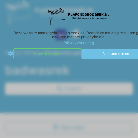
Deze website maakt gebruik van cookies. Door deze melding te sluiten g
Wasparfum Le Essenze di Elda
Accessoires en schoonmaak
akkoord met het privacybeleid.
Privacyverklaring
Home
/
Winkel
/ Producten getagged “badwasrek”
Alleen functioneel
Alles accepteren
badwasrek
Zoeken
Filters tonen